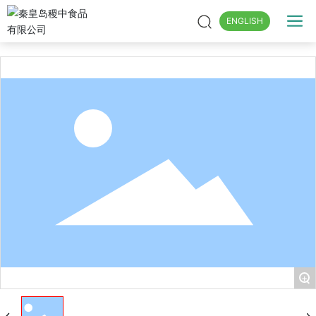
ENGLISH
+