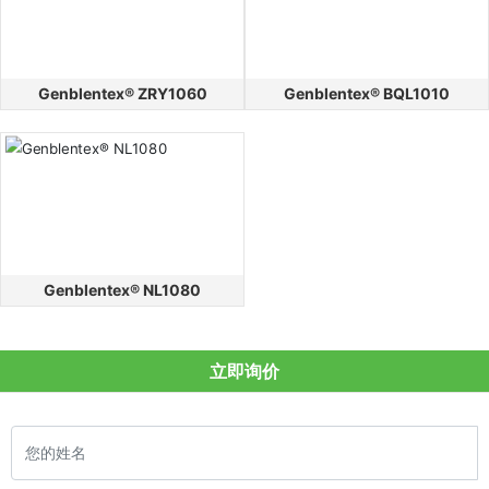
Genblentex® ZRY1060
Genblentex® BQL1010
Genblentex® NL1080
立即询价