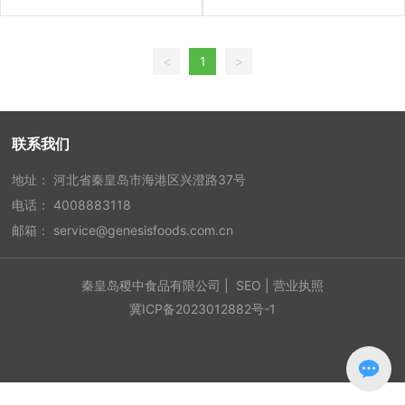
CZX13/33/23/43/53
<
1
>
联系我们
地址： 河北省秦皇岛市海港区兴澄路37号
电话：
4008883118
邮箱：
service@genesisfoods.com.cn
秦皇岛稷中食品有限公司 |
SEO
|
营业执照
冀ICP备2023012882号-1