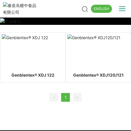
ENGLISH
Genblentex® XDJ 122
Genblentex® XDJ120/121
<
1
>