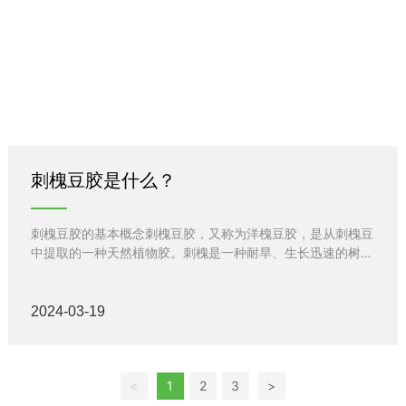
刺槐豆胶是什么？
刺槐豆胶的基本概念刺槐豆胶，又称为洋槐豆胶，是从刺槐豆
中提取的一种天然植物胶。刺槐是一种耐旱、生长迅速的树
种，其豆荚中含有丰富的胶质。通过一系列加工工艺，可以从
豆荚中提取出刺槐豆胶。这种胶具有粘度高、稳定性好等特
点，被广泛应用于各个领域。
2024-03-19
<
1
2
3
>