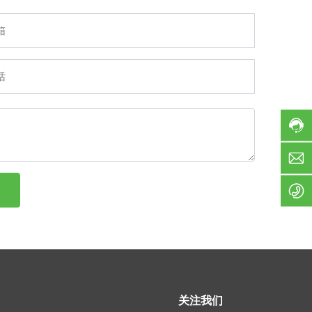
0
s
-
e
8
v
8
c
8
e
-
3
g
1
4
e
1
0
n
8
0
e
服
-
si
务
8
s
时
8
o
间
8
o
:
-
d
8
3
s
:
1
c
0
1
o
0
8
-
.
1
n
关注我们
7