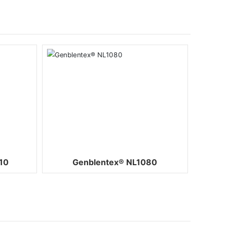
客
10
Genblentex® NL1080
服
热
线
:
4
0