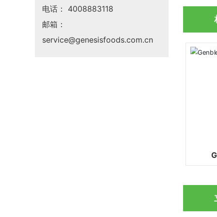
电话：
4008883118
邮箱：
service@genesisfoods.com.cn
G