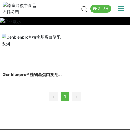
ENGLISH
Genblenpro® 植物基蛋白复配系
列
<
1
>